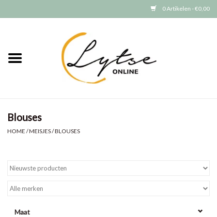
0 Artikelen - €0,00
Home
Baby/Peuter
Jongens
Blouses
Meisjes
HOME
/
MEISJES
/
BLOUSES
Merken
GRATIS VERZENDEN (vanaf EUR
15)
Maat