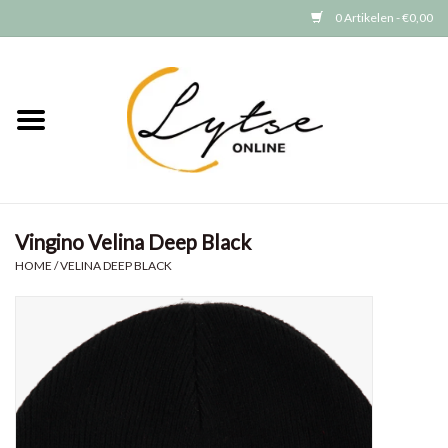
0 Artikelen - €0,00
Home
Baby/Peuter
Jongens
Vingino Velina Deep Black
Meisjes
HOME
/
VELINA DEEP BLACK
Merken
GRATIS VERZENDEN (vanaf EUR
15)