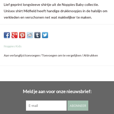
Lief geprint longsleeve shirtje uit de Noppies Baby collectie.
Unisex shirt Midfield heeft handige drukknoopjes in de halslijn om
verkleden en verschonen net wat makkelijker te maken.
Dankzij de omklapbare mouwboorden creëer je eenvoudig
handschoentjes voor je kindje, zo bescherm je het tere babyhuidje
tegen krabben. En het is ook heerlijk warm en cosy.
Noppies Kids
Aan verlanglijst toevoegen
/
Toevoegen om te vergelijken
/
Afdrukken
Meld je aan voor onze nieuwsbrief:
ABONNEER