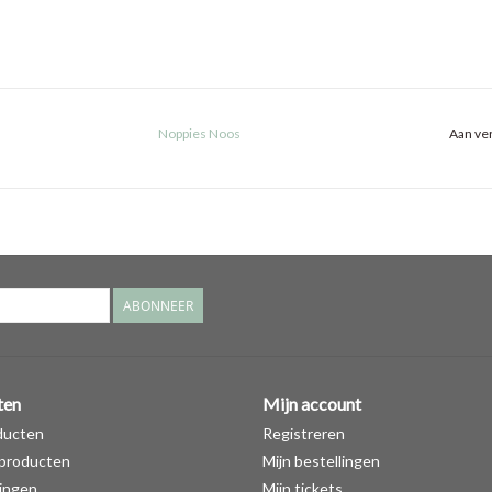
Noppies Noos
Aan ver
ABONNEER
ten
Mijn account
ducten
Registreren
producten
Mijn bestellingen
ingen
Mijn tickets