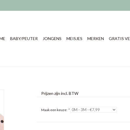
ME
BABY/PEUTER
JONGENS
MEISJES
MERKEN
GRATIS VE
Prijzen zijn incl. BTW
Maak een keuze:
*