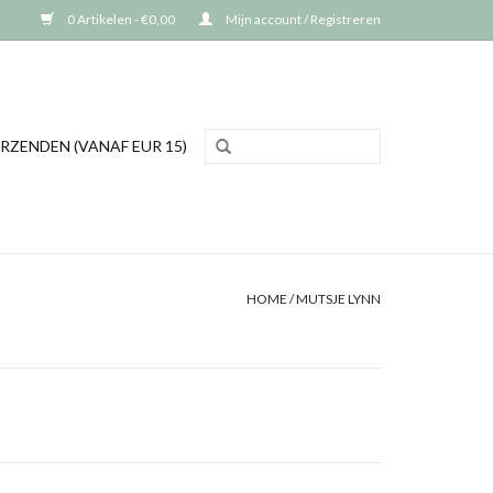
0 Artikelen - €0,00
Mijn account / Registreren
RZENDEN (VANAF EUR 15)
HOME
/
MUTSJE LYNN