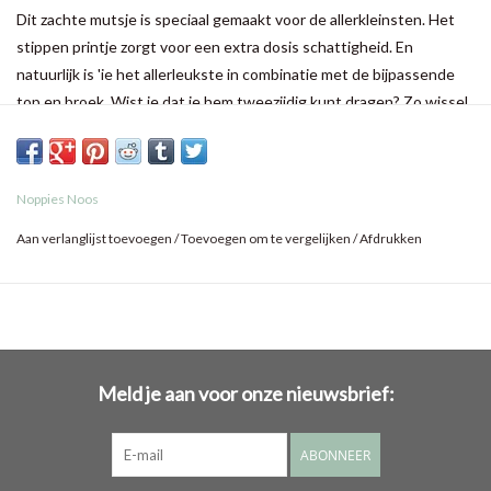
Dit zachte mutsje is speciaal gemaakt voor de allerkleinsten. Het
stippen printje zorgt voor een extra dosis schattigheid. En
natuurlijk is 'ie het allerleukste in combinatie met de bijpassende
top en broek. Wist je dat je hem tweezijdig kunt dragen? Zo wissel
je het printje af met een effen look. Het mutsje is gemaakt van
biologisch katoen. Fijn voor je baby en voor de wereld. We hebben
het mutsje in verschillende kleuren.
Noppies Noos
Aan verlanglijst toevoegen
/
Toevoegen om te vergelijken
/
Afdrukken
Meld je aan voor onze nieuwsbrief:
ABONNEER