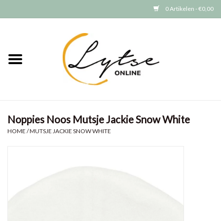
0 Artikelen - €0,00
Home
Baby/Peuter
Jongens
Noppies Noos Mutsje Jackie Snow White
Meisjes
HOME
/
MUTSJE JACKIE SNOW WHITE
Merken
GRATIS VERZENDEN (vanaf EUR
15)