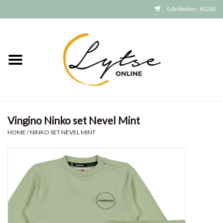
0 Artikelen - €0,00
Home
Baby/Peuter
Jongens
Vingino Ninko set Nevel Mint
Meisjes
HOME
/
NINKO SET NEVEL MINT
Merken
GRATIS VERZENDEN (vanaf EUR
15)