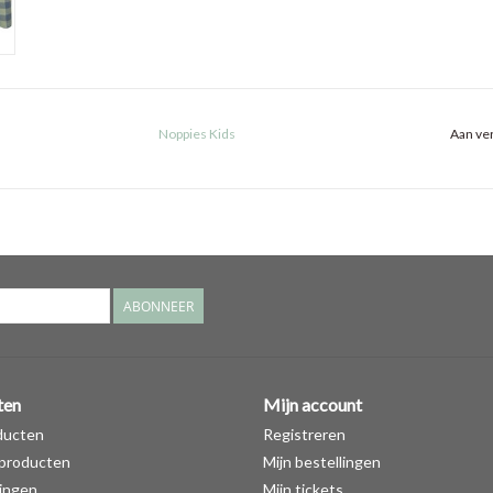
Noppies Kids
Aan ver
ABONNEER
ten
Mijn account
ducten
Registreren
producten
Mijn bestellingen
ingen
Mijn tickets