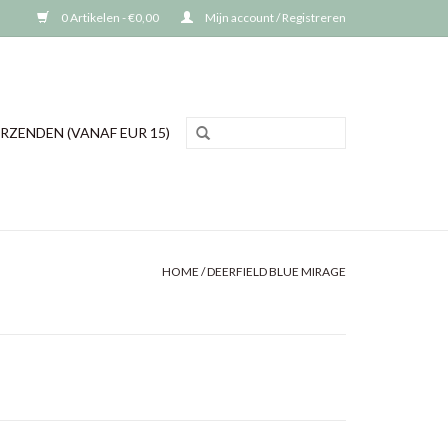
0 Artikelen - €0,00
Mijn account / Registreren
RZENDEN (VANAF EUR 15)
HOME
/
DEERFIELD BLUE MIRAGE