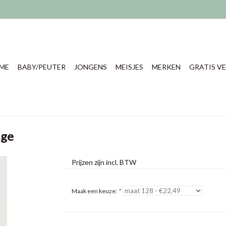
ME
BABY/PEUTER
JONGENS
MEISJES
MERKEN
GRATIS VE
age
Prijzen zijn incl. BTW
Maak een keuze:
*