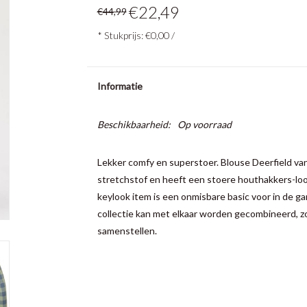
€22,49
€44,99
* Stukprijs: €0,00 /
Informatie
Beschikbaarheid:
Op voorraad
Lekker comfy en superstoer. Blouse Deerfield va
stretchstof en heeft een stoere houthakkers-look.
keylook item is een onmisbare basic voor in de ga
collectie kan met elkaar worden gecombineerd, zod
samenstellen.