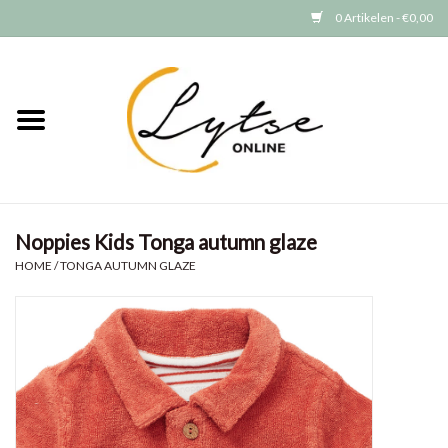
0 Artikelen - €0,00
Home
Baby/Peuter
Jongens
Noppies Kids Tonga autumn glaze
Meisjes
HOME
/
TONGA AUTUMN GLAZE
Merken
GRATIS VERZENDEN (vanaf EUR
15)