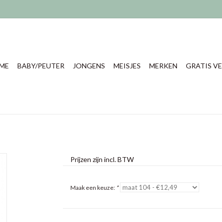
ME
BABY/PEUTER
JONGENS
MEISJES
MERKEN
GRATIS VE
Prijzen zijn incl. BTW
Maak een keuze:
*