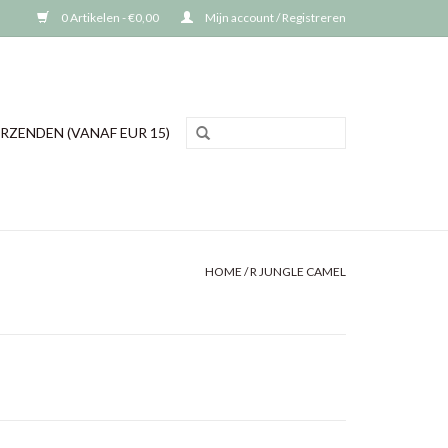
0 Artikelen - €0,00
Mijn account / Registreren
RZENDEN (VANAF EUR 15)
HOME
/
R JUNGLE CAMEL