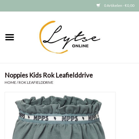
0 Artikelen - €0,00
Home
Baby/Peuter
Jongens
Noppies Kids Rok Leafielddrive
Meisjes
HOME
/
ROK LEAFIELDDRIVE
Merken
GRATIS VERZENDEN (vanaf EUR
15)