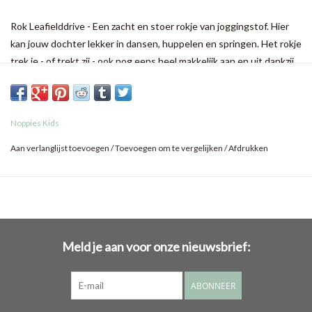
Rok Leafielddrive - Een zacht en stoer rokje van joggingstof. Hier
kan jouw dochter lekker in dansen, huppelen en springen. Het rokje
trek je - of trekt zij - ook nog eens heel makkelijk aan en uit dankzij
de elastische tailleband en rekbare stof. Ook leuk over een legging.
De naadjes aan de onderkant zijn goudkleurig, net als het
bloemvormige embleem.
Noppies Kids
Deze sweater is gemaakt van GOTS-gecertificeerd biologisch
Aan verlanglijst toevoegen
/
Toevoegen om te vergelijken
/
Afdrukken
katoen. Niet alleen superzacht voor je kind, maar het voldoet ook
aan hoge internationale standaarden op het gebied van productie
en milieu.
Meld je aan voor onze nieuwsbrief:
ABONNEER