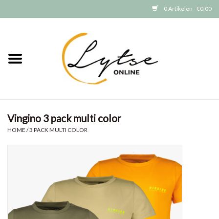
0 Artikelen - €0,00
Home
Baby/Peuter
Jongens
Vingino 3 pack multi color
Meisjes
HOME
/
3 PACK MULTI COLOR
Merken
GRATIS VERZENDEN (vanaf EUR
15)