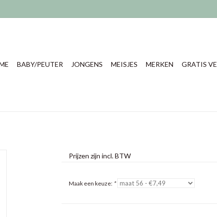
ME
BABY/PEUTER
JONGENS
MEISJES
MERKEN
GRATIS VE
Prijzen zijn incl. BTW
Maak een keuze:
*