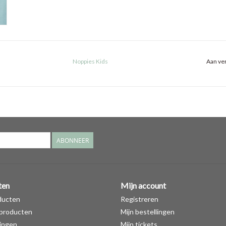
Noppies Kids
Aan ver
ABONNEER
ten
Mijn account
ducten
Registreren
producten
Mijn bestellingen
ingen
Mijn tickets