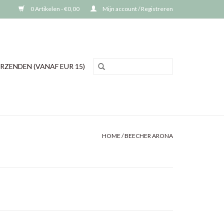
0 Artikelen - €0,00
Mijn account / Registreren
RZENDEN (VANAF EUR 15)
HOME
/
BEECHER ARONA