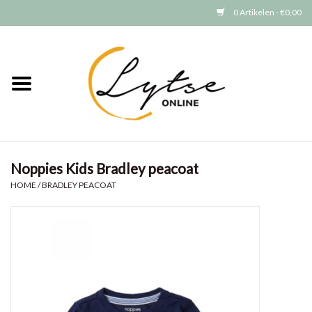
0 Artikelen - €0,00
Home
Baby/Peuter
Jongens
Noppies Kids Bradley peacoat
Meisjes
HOME
/
BRADLEY PEACOAT
Merken
GRATIS VERZENDEN (vanaf EUR
15)