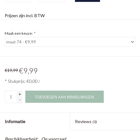
Prijzen zijn incl. BTW
Maak een keuze:
*
€9,99
€19,99
* Stukprijs: €0,00 /
+
TOEVOEGEN AAN WINKELWAGEN
-
Informatie
Reviews
(0)
Beschikbaarheid:
Op voorraad