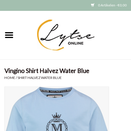
0 Artikelen - €0,00
Home
Baby/Peuter
Jongens
Vingino Shirt Halvez Water Blue
Meisjes
HOME
/
SHIRT HALVEZ WATER BLUE
Merken
GRATIS VERZENDEN (vanaf EUR
15)