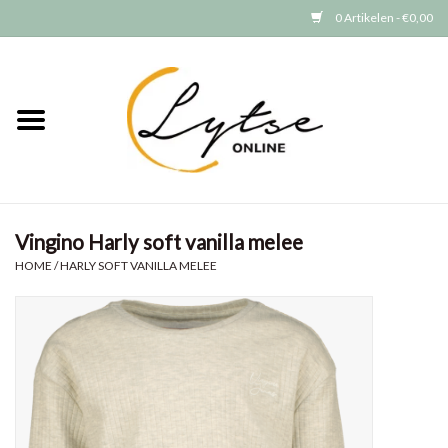
0 Artikelen - €0,00
Home
Baby/Peuter
Jongens
Vingino Harly soft vanilla melee
Meisjes
HOME
/
HARLY SOFT VANILLA MELEE
Merken
GRATIS VERZENDEN (vanaf EUR
15)