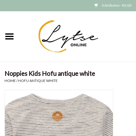
0 Artikelen - €0,00
Home
Baby/Peuter
Jongens
Noppies Kids Hofu antique white
Meisjes
HOME
/
HOFU ANTIQUE WHITE
Merken
GRATIS VERZENDEN (vanaf EUR
15)