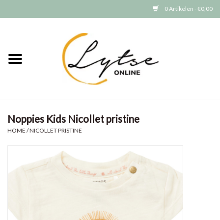
0 Artikelen - €0,00
Home
Baby/Peuter
Jongens
Noppies Kids Nicollet pristine
Meisjes
HOME
/
NICOLLET PRISTINE
Merken
GRATIS VERZENDEN (vanaf EUR
15)