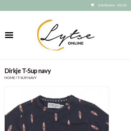
0 Artikelen - €0,00
Home
Baby/Peuter
Jongens
Dirkje T-Sup navy
Meisjes
HOME
/
T-SUP NAVY
Merken
GRATIS VERZENDEN (vanaf EUR
15)