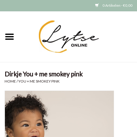
0 Artikelen - €0,00
Home
Baby/Peuter
Jongens
Dirkje You + me smokey pink
Meisjes
HOME
/
YOU + ME SMOKEY PINK
Merken
GRATIS VERZENDEN (vanaf EUR
15)