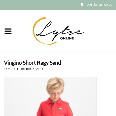
0 Artikelen - €0,00
Home
Baby/Peuter
Jongens
Vingino Short Ragy Sand
Meisjes
HOME
/
SHORT RAGY SAND
Merken
GRATIS VERZENDEN (vanaf EUR
15)