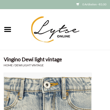
0 Artikelen - €0,00
Home
Baby/Peuter
Jongens
Vingino Dewi light vintage
Meisjes
HOME
/
DEWI LIGHT VINTAGE
Merken
GRATIS VERZENDEN (vanaf EUR
15)