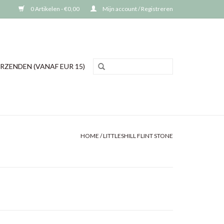
0 Artikelen - €0,00
Mijn account / Registreren
RZENDEN (VANAF EUR 15)
HOME
/
LITTLESHILL FLINT STONE