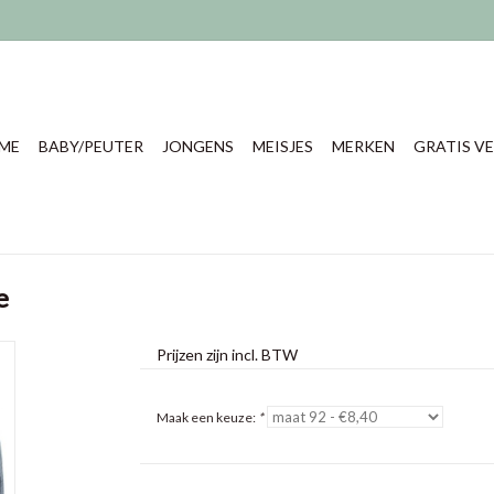
ME
BABY/PEUTER
JONGENS
MEISJES
MERKEN
GRATIS VE
e
Prijzen zijn incl. BTW
Maak een keuze:
*