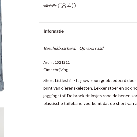
€8,40
€27,99
Informatie
Beschikbaarheid:
Op voorraad
Art.nr: 1521211
Omschrijving
Short Littleshill - Is jouw zoon geobsedeerd door
print van dierenskeletten. Lekker stoer en ook n
joggingstof. De broek zit losjes rond de benen zod
elastische tailleband voorkomt dat de short van z’n