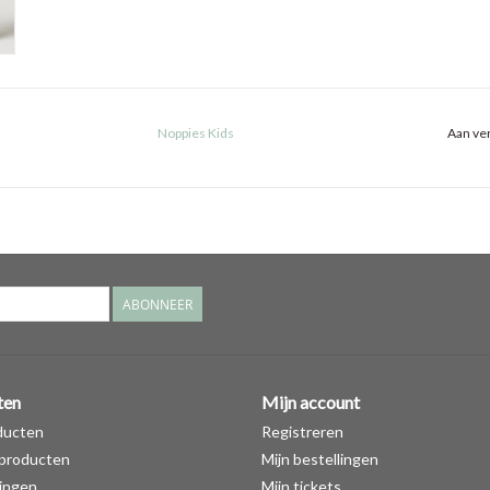
Noppies Kids
Aan ver
ABONNEER
ten
Mijn account
ducten
Registreren
producten
Mijn bestellingen
ingen
Mijn tickets