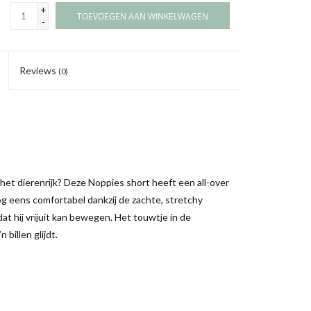
+
TOEVOEGEN AAN WINKELWAGEN
-
Reviews
(0)
 het dierenrijk? Deze Noppies short heeft een all-over
og eens comfortabel dankzij de zachte, stretchy
at hij vrijuit kan bewegen. Het touwtje in de
 billen glijdt.