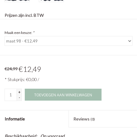
Prijzen zijn incl. BTW
Maak een keuze:
*
€12,49
€24,99
* Stukprijs: €0,00 /
+
TOEVOEGEN AAN WINKELWAGEN
-
Informatie
Reviews
(0)
Beschikbaarheid:
Op voorraad