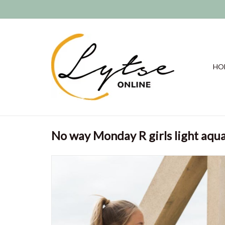
HO
No way Monday R girls light aqu