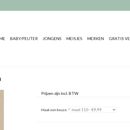
ME
BABY/PEUTER
JONGENS
MEISJES
MERKEN
GRATIS VE
a
Prijzen zijn incl. BTW
Maak een keuze:
*