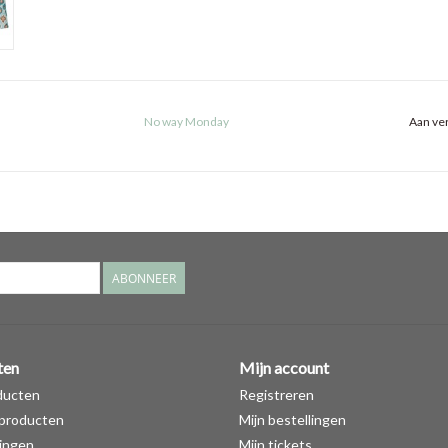
No way Monday
Aan ver
ABONNEER
ten
Mijn account
ducten
Registreren
producten
Mijn bestellingen
ingen
Mijn tickets