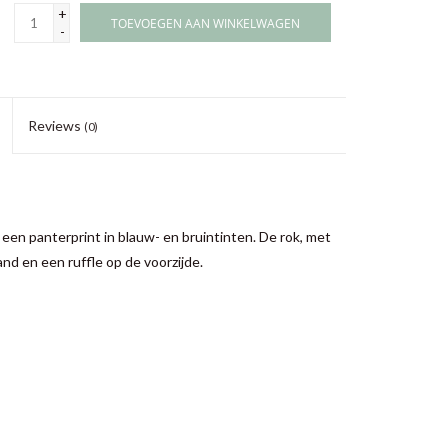
+
TOEVOEGEN AAN WINKELWAGEN
-
Reviews
(0)
en panterprint in blauw- en bruintinten. De rok, met
and en een ruffle op de voorzijde.