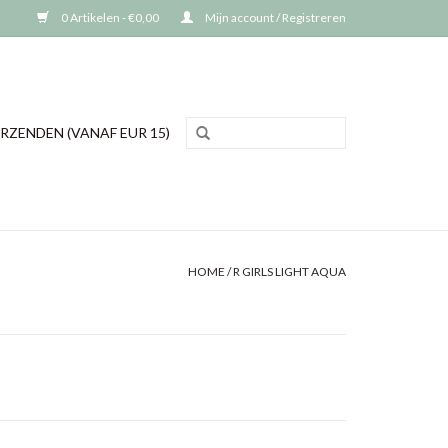
0 Artikelen - €0,00
Mijn account / Registreren
RZENDEN (VANAF EUR 15)
HOME
/
R GIRLS LIGHT AQUA