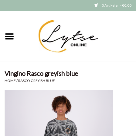
0 Artikelen - €0,00
Home
Baby/Peuter
Jongens
Vingino Rasco greyish blue
Meisjes
HOME
/
RASCO GREYISH BLUE
Merken
GRATIS VERZENDEN (vanaf EUR
15)