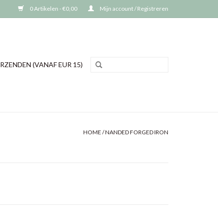
0 Artikelen - €0,00
Mijn account / Registreren
RZENDEN (VANAF EUR 15)
HOME
/
NANDED FORGED IRON