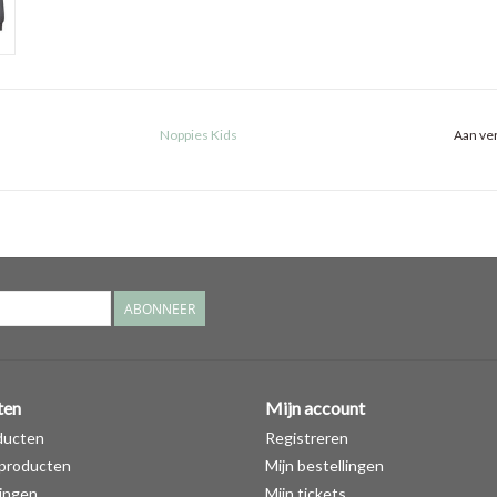
Noppies Kids
Aan ver
ABONNEER
ten
Mijn account
ducten
Registreren
producten
Mijn bestellingen
ingen
Mijn tickets