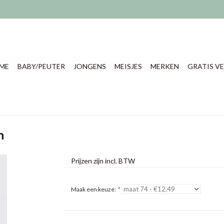
ME
BABY/PEUTER
JONGENS
MEISJES
MERKEN
GRATIS VE
n
Prijzen zijn incl. BTW
Maak een keuze:
*