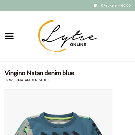
0 Artikelen - €0,00
Home
Baby/Peuter
Jongens
Vingino Natan denim blue
Meisjes
HOME
/
NATAN DENIM BLUE
Merken
GRATIS VERZENDEN (vanaf EUR
15)