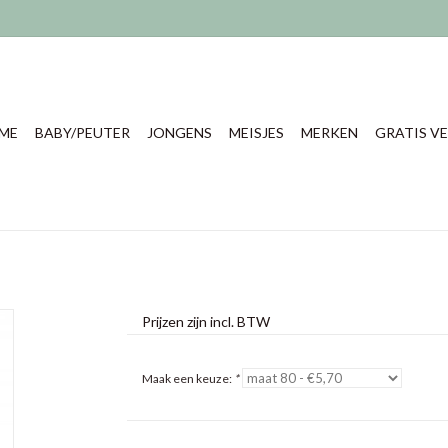
ME
BABY/PEUTER
JONGENS
MEISJES
MERKEN
GRATIS VE
Prijzen zijn incl. BTW
Maak een keuze:
*