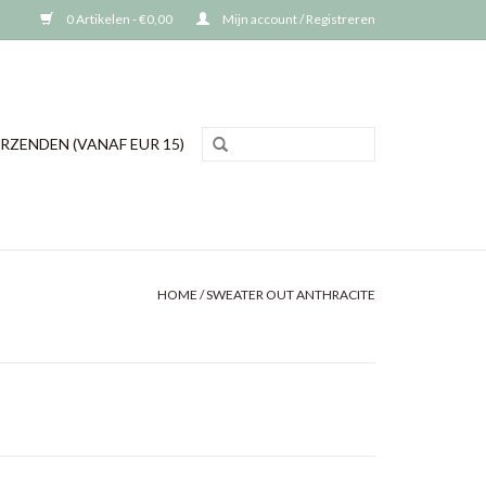
0 Artikelen - €0,00
Mijn account / Registreren
RZENDEN (VANAF EUR 15)
HOME
/
SWEATER OUT ANTHRACITE