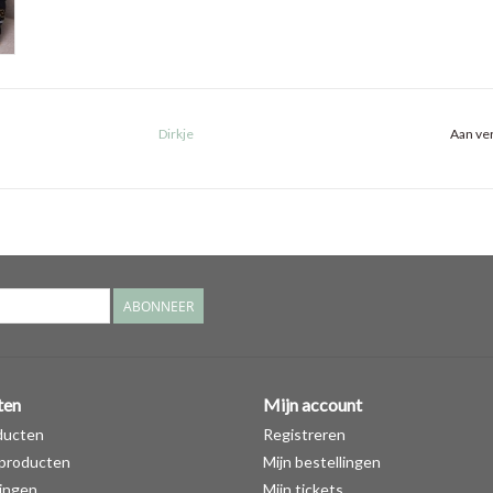
Dirkje
Aan ver
ABONNEER
ten
Mijn account
ducten
Registreren
producten
Mijn bestellingen
ingen
Mijn tickets