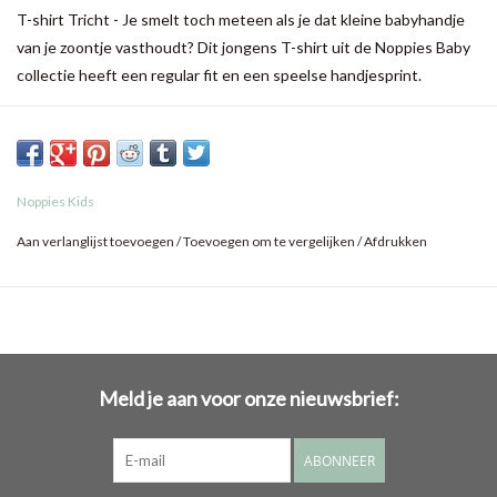
T-shirt Tricht - Je smelt toch meteen als je dat kleine babyhandje
van je zoontje vasthoudt? Dit jongens T-shirt uit de Noppies Baby
collectie heeft een regular fit en een speelse handjesprint.
Langs de halslijn zit een handig drukknoopje om het aan- en
uittrekken net even makkelijker te maken. Dankzij het stretchy
materiaal voelt je zoontje zich hierin supercomfortabel.
Noppies Kids
Aan verlanglijst toevoegen
/
Toevoegen om te vergelijken
/
Afdrukken
Meld je aan voor onze nieuwsbrief:
ABONNEER