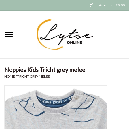
0 Artikelen - €0,00
Home
Baby/Peuter
Jongens
Noppies Kids Tricht grey melee
Meisjes
HOME
/
TRICHT GREY MELEE
Merken
GRATIS VERZENDEN (vanaf EUR
15)