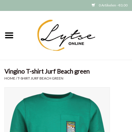
0 Artikelen - €0,00
Home
Baby/Peuter
Jongens
Vingino T-shirt Jurf Beach green
Meisjes
HOME
/
T-SHIRT JURF BEACH GREEN
Merken
GRATIS VERZENDEN (vanaf EUR
15)