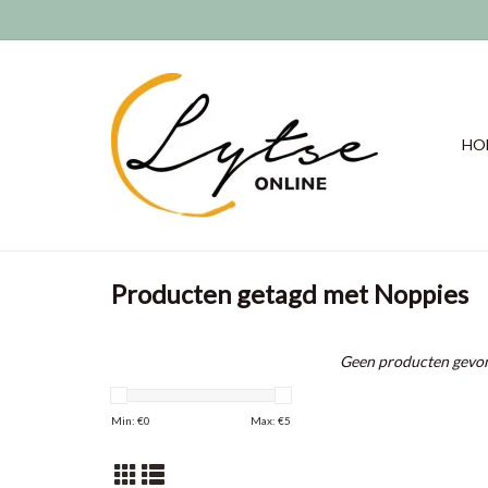
HO
Producten getagd met Noppies
Geen producten gevon
Min: €
0
Max: €
5