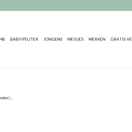
ME
BABY/PEUTER
JONGENS
MEISJES
MERKEN
GRATIS VE
den!...