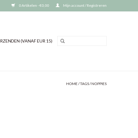
0 Artikelen - €0,00
Mijn account / Registreren
RZENDEN (VANAF EUR 15)
HOME
/
TAGS
/
NOPPIES