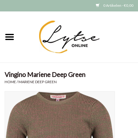
0 Artikelen - €0,00
Home
Baby/Peuter
Jongens
Vingino Mariene Deep Green
Meisjes
HOME
/
MARIENE DEEP GREEN
Merken
GRATIS VERZENDEN (vanaf EUR
15)