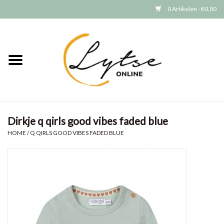
0 Artikelen - €0,00
Home
Baby/Peuter
Jongens
Dirkje q qirls good vibes faded blue
Meisjes
HOME
/
Q QIRLS GOOD VIBES FADED BLUE
Merken
GRATIS VERZENDEN (vanaf EUR
15)