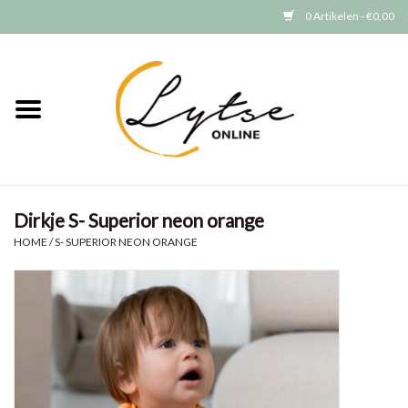
0 Artikelen - €0,00
Home
Baby/Peuter
Jongens
Dirkje S- Superior neon orange
Meisjes
HOME
/
S- SUPERIOR NEON ORANGE
Merken
GRATIS VERZENDEN (vanaf EUR
15)