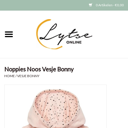
0 Artikelen - €0,00
Home
Baby/Peuter
Jongens
Noppies Noos Vesje Bonny
Meisjes
HOME
/
VESJE BONNY
Merken
GRATIS VERZENDEN (vanaf EUR
15)