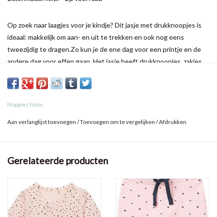
Op zoek naar laagjes voor je kindje? Dit jasje met drukknoopjes is
ideaal: makkelijk om aan- en uit te trekken en ook nog eens
tweezijdig te dragen.Zo kun je de ene dag voor een printje en de
andere dag voor effen gaan. Het jasje heeft drukknoopjes, zakjes,
een capuchon en is gemaakt van elastisch biologisch
katoen.Combineer met het bijpassende spotted broekje, zo leuk!
Noppies Noos
Aan verlanglijst toevoegen
/
Toevoegen om te vergelijken
/
Afdrukken
Gerelateerde producten