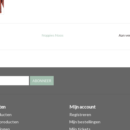
Noppies Noos
Aan ver
ABONNEER
ten
Mijn account
ducten
Registreren
producten
Mijn bestellingen
ingen
Mijn tickets