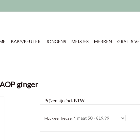
ME
BABY/PEUTER
JONGENS
MEISJES
MERKEN
GRATIS VE
 AOP ginger
Prijzen zijn incl. BTW
Maak een keuze:
*