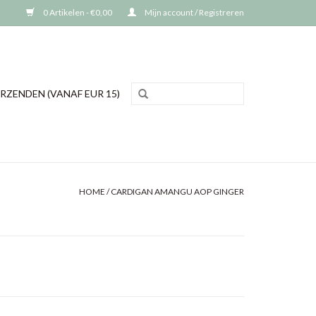
0 Artikelen - €0,00
Mijn account / Registreren
RZENDEN (VANAF EUR 15)
HOME
/
CARDIGAN AMANGU AOP GINGER