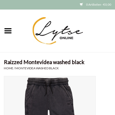
0 Artikelen - €0,00
Home
Baby/Peuter
Jongens
Raizzed Montevidea washed black
Meisjes
HOME
/
MONTEVIDEA WASHED BLACK
Merken
GRATIS VERZENDEN (vanaf EUR
15)