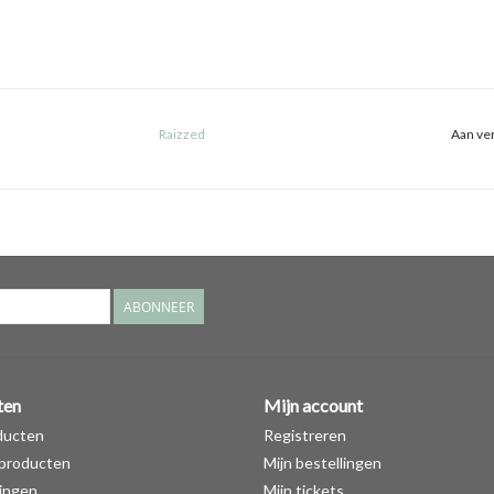
Raizzed
Aan ver
ABONNEER
ten
Mijn account
ducten
Registreren
producten
Mijn bestellingen
ingen
Mijn tickets