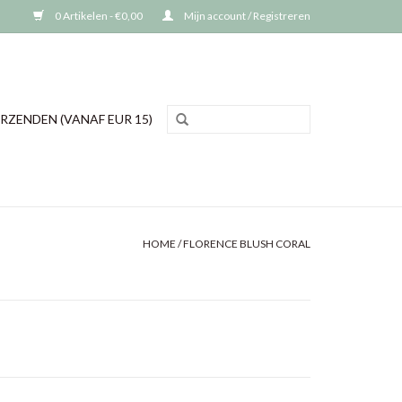
0 Artikelen - €0,00
Mijn account / Registreren
RZENDEN (VANAF EUR 15)
HOME
/
FLORENCE BLUSH CORAL