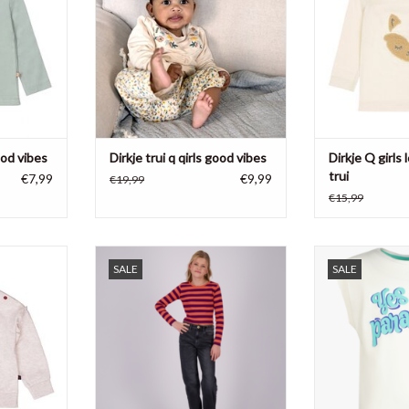
geborduurd bovenpand
TOEVOEGEN AAN WINKELWAGEN
good vibes
Dirkje trui q qirls good vibes
Dirkje Q girls
trui
€7,99
€9,99
€19,99
€15,99
rls so sweet
Vingino meisjes basic-crop rib
Vingino meisjes 
SALE
SALE
stripe shirt
ka
NKELWAGEN
TOEVOEGEN AAN WINKELWAGEN
TOEVOEGEN AA