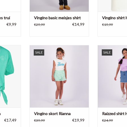
es trui
Vingino basic meisjes shirt
Vingino shirt 
€9,99
€14,99
€29,99
€19,99
 Hessa, 96%
Vingino meisjes broekrok Rianna,
Raizzed meisjes 
SALE
SALE
1% elastane
95% katoen, 5% lurex
ka
NKELWAGEN
TOEVOEGEN AAN WINKELWAGEN
TOEVOEGEN AA
a
Vingino skort Rianna
Raizzed shirt 
€17,49
€19,99
€39,99
€24,99