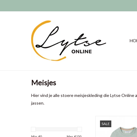
HO
Meisjes
Hier vind je alle stoere meisjeskleding die Lytse Online
jassen.
Leuke meisjes trui van D
SALE
serie q qirl
TOEVOEGEN AAN WI
Min: €
0
Max: €
150