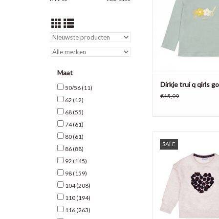
Maat
Dirkje trui q qirls 
50/56
(11)
€15,99
62
(12)
68
(55)
74
(61)
Dirkje meisjes trui Q gi
80
(61)
SALE
86
(88)
TOEVOEGEN AAN WI
92
(145)
98
(159)
104
(208)
110
(194)
116
(263)