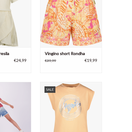
resila
Vingino short Rondha
€24,99
€19,99
€39,99
 short Dewi Dip,
Vingino meisjes shirt Henya, 100%
SALE
katoen
katoen
N WINKELWAGEN
TOEVOEGEN AAN WINKELWAGEN