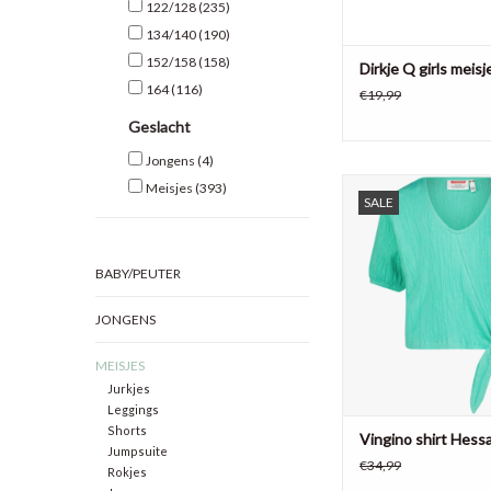
122/128
(235)
134/140
(190)
152/158
(158)
Dirkje Q girls meisj
164
(116)
€19,99
Geslacht
Jongens
(4)
Vingino meisjes shirt
Meisjes
(393)
SALE
katoen, 2% polyester, 
TOEVOEGEN AAN WI
BABY/PEUTER
JONGENS
MEISJES
Jurkjes
Leggings
Shorts
Vingino shirt Hess
Jumpsuite
€34,99
Rokjes