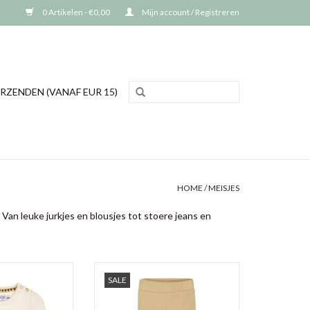
0 Artikelen - €0,00
Mijn account / Registreren
RZENDEN (VANAF EUR 15)
HOME
/
MEISJES
 Van leuke jurkjes en blousjes tot stoere jeans en
isjes trui uit de
Dirkje meisjes broek Q girls love
SALE
tie van Dirkje
TOEVOEGEN AAN WINKELWAGEN
N WINKELWAGEN