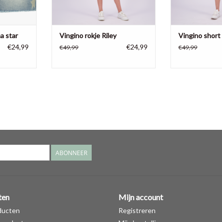
a star
Vingino rokje Riley
Vingino short
€24,99
€24,99
€49,99
€49,99
ABONNEER
ten
Mijn account
ducten
Registreren