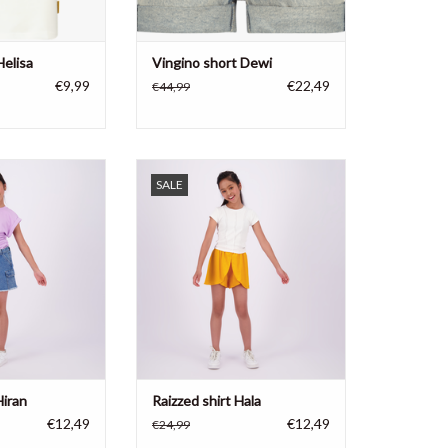
Helisa
Vingino short Dewi
€9,99
€22,49
€44,99
shirt Hiran, 100%
Raizzed meisjes shirt Hala, 95%
SALE
toen
katoen, 5% elastane
N WINKELWAGEN
TOEVOEGEN AAN WINKELWAGEN
Hiran
Raizzed shirt Hala
€12,49
€12,49
€24,99