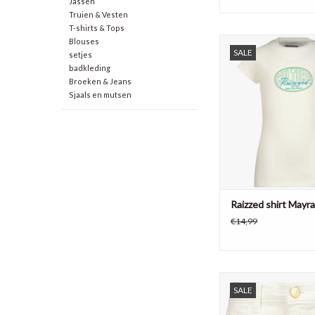
Jassen
Truien & Vesten
T-shirts & Tops
Raizzed meisjes shirt 
Blouses
SALE
setjes
katoen
badkleding
TOEVOEGEN AAN WI
Broeken & Jeans
Sjaals en mutsen
Raizzed shirt Mayra
€14,99
Raizzed meisjes short
SALE
73% katoen, 26% pol
elastane