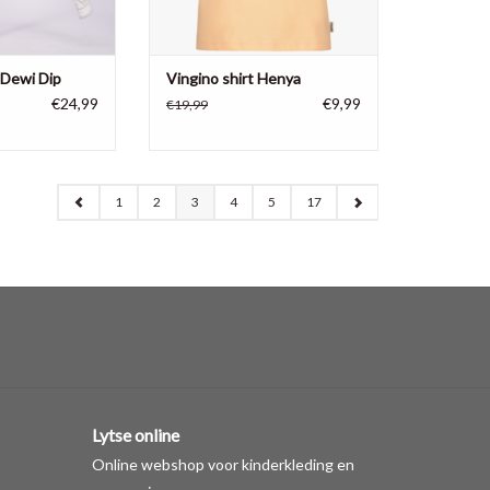
 Dewi Dip
Vingino shirt Henya
€24,99
€9,99
€19,99
1
2
3
4
5
17
Lytse online
Online webshop voor kinderkleding en