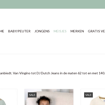
ME
BABY/PEUTER
JONGENS
MEISJES
MERKEN
GRATIS VE
 aanbiedt. Van Vingino tot DJ Dutch Jeans in de maten 62 tot en met 140.
irkje uit de
Dirkje meisjes sweater Q girls good
Q girls love me
SALE
SALE
s
vibes
wintercollec
deze sweater heeft een mooi
NKELWAGEN
TOEVOEGEN AA