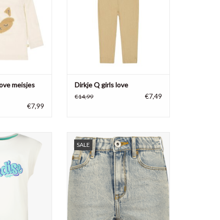
 love meisjes
Dirkje Q girls love
€7,49
€14,99
€7,99
shirt Helisa, 100%
Vingino meisjes short Dewi, 100%
SALE
toen
katoen
N WINKELWAGEN
TOEVOEGEN AAN WINKELWAGEN