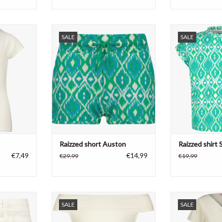
Mayra, 100 %
Raizzed meisjes short Auston, 95%
Raizzed meisjes
SALE
SALE
katoen, 5% elastane
katoen, 5
NKELWAGEN
TOEVOEGEN AAN WINKELWAGEN
TOEVOEGEN AA
Raizzed short Auston
Raizzed shirt 
€7,49
€14,99
€29,99
€19,99
 Louisiana,
Vingino meisjes shirt Ilena, 68%
Vingino jurk Pr
SALE
SALE
yester, 1%
polyester, 27% viscose, 5%
TOEVOEGEN AA
elastane