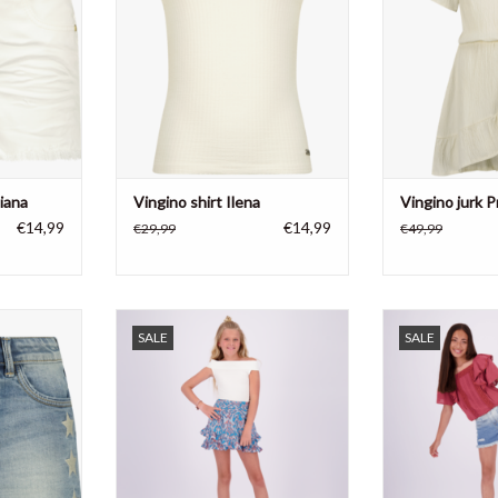
NKELWAGEN
TOEVOEGEN AAN WINKELWAGEN
iana
Vingino shirt Ilena
Vingino jurk P
€14,99
€14,99
€29,99
€49,99
Dafina star,
Vingino rokje Riley, 100% polyester
Vingino meisjes
SALE
SALE
yester 1%
100% 
TOEVOEGEN AAN WINKELWAGEN
TOEVOEGEN AA
NKELWAGEN