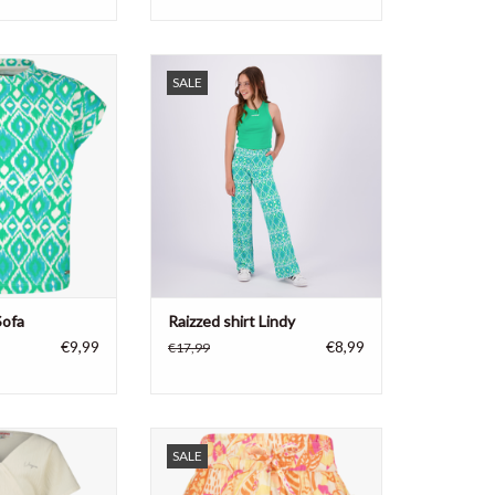
 shirt Sofa, 95%
Raizzed meisjes top Lindy, 96%
SALE
% elastane
katoen, 4% elastane
N WINKELWAGEN
TOEVOEGEN AAN WINKELWAGEN
Sofa
Raizzed shirt Lindy
€9,99
€8,99
€17,99
esila, 95% katoen
Vingino meisjes short Rondha,
SALE
100% katoen
N WINKELWAGEN
TOEVOEGEN AAN WINKELWAGEN