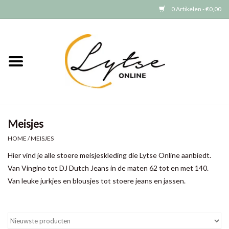
0 Artikelen - €0,00
Home
Baby/Peuter
Jongens
Meisjes
Meisjes
HOME
/
MEISJES
Hier vind je alle stoere meisjeskleding die Lytse Online aanbiedt.
Merken
Van Vingino tot DJ Dutch Jeans in de maten 62 tot en met 140.
Van leuke jurkjes en blousjes tot stoere jeans en jassen.
GRATIS VERZENDEN (vanaf EUR
15)