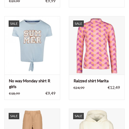
€9,99
€19,99
SALE
SALE
No way Monday shirt R
Raizzed shirt Marita
girls
€12,49
€24,99
€9,49
€18,99
SALE
SALE