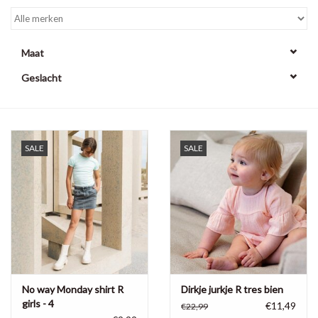
Maat
Geslacht
SALE
SALE
No way Monday shirt R
Dirkje jurkje R tres bien
girls - 4
€11,49
€22,99