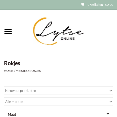
0 Artikelen - €0,00
Home
Baby/Peuter
Jongens
Rokjes
Meisjes
HOME
/
MEISJES
/
ROKJES
Merken
GRATIS VERZENDEN (vanaf EUR
15)
Maat