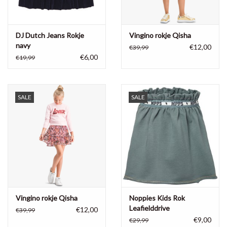
DJ Dutch Jeans Rokje
Vingino rokje Qisha
navy
€12,00
€39,99
€6,00
€19,99
SALE
SALE
Vingino rokje Qisha
Noppies Kids Rok
Leafielddrive
€12,00
€39,99
€9,00
€29,99