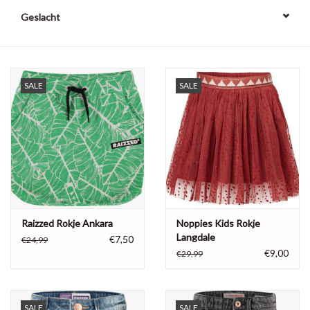
Geslacht
SALE
SALE
Raizzed Rokje Ankara
Noppies Kids Rokje
Langdale
€7,50
€24,99
€9,00
€29,99
SALE
SALE