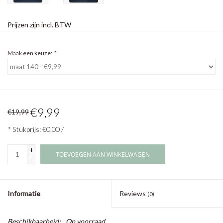
Prijzen zijn incl. BTW
Maak een keuze:
*
€9,99
€19,99
* Stukprijs: €0,00 /
+
TOEVOEGEN AAN WINKELWAGEN
-
Informatie
Reviews
(0)
Beschikbaarheid:
Op voorraad