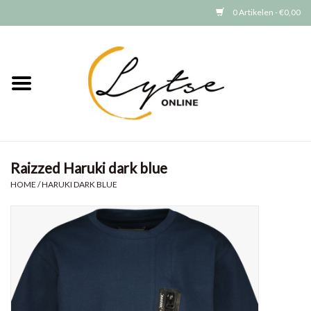
0 Artikelen - €0,00
Home
Baby/Peuter
Jongens
Raizzed Haruki dark blue
Meisjes
HOME
/
HARUKI DARK BLUE
Merken
GRATIS VERZENDEN (vanaf EUR
15)