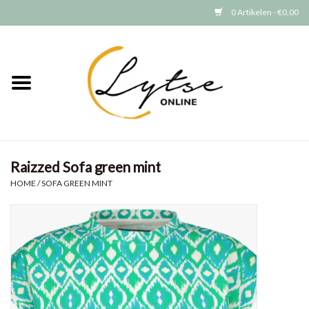
0 Artikelen - €0,00
Home
Baby/Peuter
Jongens
Raizzed Sofa green mint
Meisjes
HOME
/
SOFA GREEN MINT
Merken
GRATIS VERZENDEN (vanaf EUR
15)