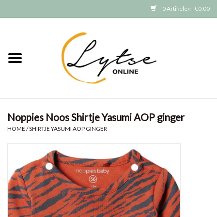
0 Artikelen - €0,00
Home
Baby/Peuter
Jongens
Noppies Noos Shirtje Yasumi AOP ginger
Meisjes
HOME
/
SHIRTJE YASUMI AOP GINGER
Merken
GRATIS VERZENDEN (vanaf EUR
15)