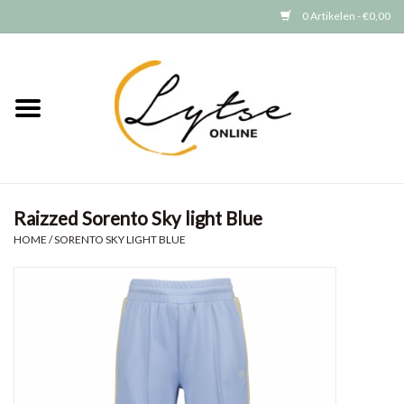
0 Artikelen - €0,00
Home
Baby/Peuter
Jongens
Raizzed Sorento Sky light Blue
Meisjes
HOME
/
SORENTO SKY LIGHT BLUE
Merken
GRATIS VERZENDEN (vanaf EUR
15)