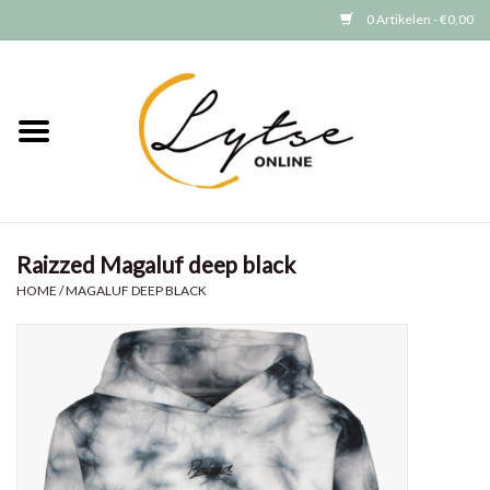
0 Artikelen - €0,00
Home
Baby/Peuter
Jongens
Raizzed Magaluf deep black
Meisjes
HOME
/
MAGALUF DEEP BLACK
Merken
GRATIS VERZENDEN (vanaf EUR
15)