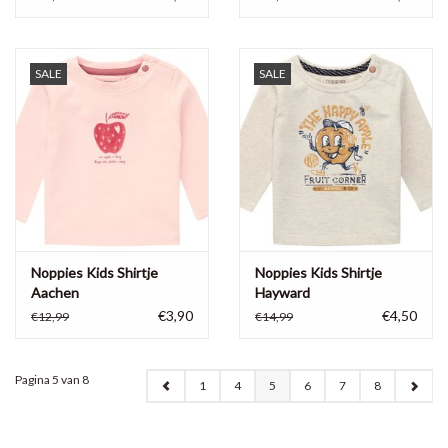
SALE
SALE
Noppies Kids Shirtje
Noppies Kids Shirtje
Aachen
Hayward
€3,90
€4,50
€12,99
€14,99
Pagina 5 van 8
1
4
5
6
7
8