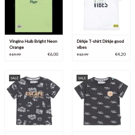
Vingino Huib Bright Neon
Dirkje T-shirt Dirkje good
Orange
vibes
€6,00
€4,20
€19,99
€13,99
SALE
SALE