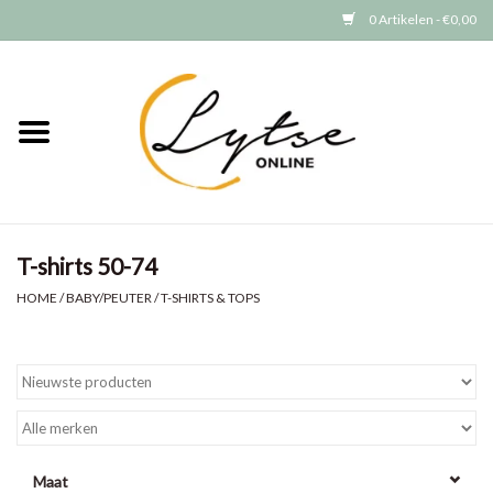
0 Artikelen - €0,00
Home
Baby/Peuter
Jongens
T-shirts 50-74
Meisjes
HOME
/
BABY/PEUTER
/
T-SHIRTS & TOPS
Merken
GRATIS VERZENDEN (vanaf EUR
15)
Maat