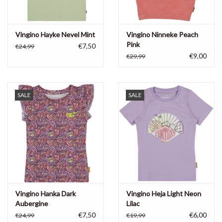
Vingino Hayke Nevel Mint
Vingino Ninneke Peach
Pink
€7,50
€24,99
€9,00
€29,99
SALE
SALE
Vingino Hanka Dark
Vingino Heja Light Neon
Aubergine
Lilac
€7,50
€6,00
€24,99
€19,99