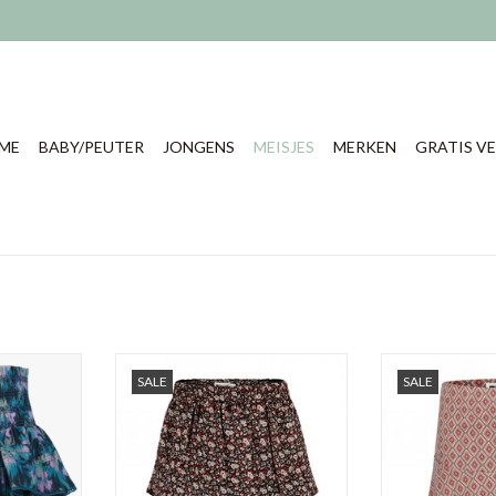
ME
BABY/PEUTER
JONGENS
MEISJES
MERKEN
GRATIS VE
 Qarlieke
No way Monday rokje Q girls 5
No way Monday 
SALE
SALE
n
TOEVOEGEN AAN WINKELWAGEN
TOEVOEGEN AA
NKELWAGEN