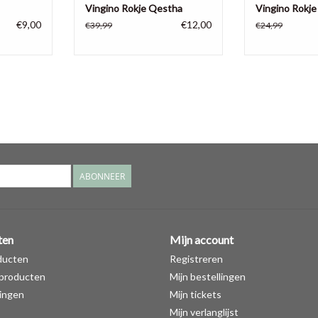
Vingino Rokje Qestha
Vingino Rokj
€9,00
€12,00
€39,99
€24,99
ABONNEER
ten
Mijn account
ducten
Registreren
producten
Mijn bestellingen
ingen
Mijn tickets
Mijn verlanglijst