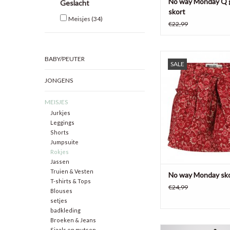
No way Monday Q g
Geslacht
skort
Meisjes
(34)
€22,99
No Way Monday meisj
BABY/PEUTER
SALE
100% polyest
JONGENS
TOEVOEGEN AAN WI
MEISJES
Jurkjes
Leggings
Shorts
Jumpsuite
Rokjes
Jassen
Truien & Vesten
No way Monday skor
T-shirts & Tops
€24,99
Blouses
setjes
badkleding
Broeken & Jeans
rok Qarise van V
Sjaals en mutsen