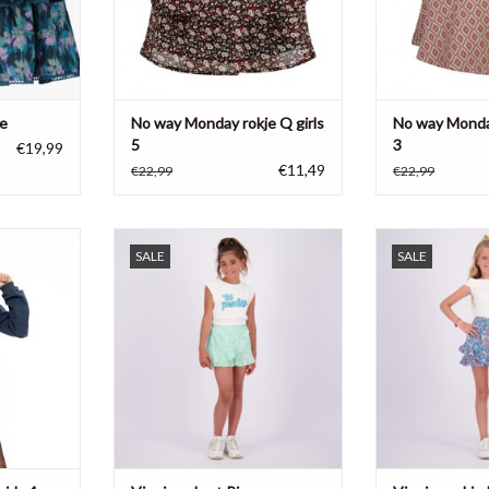
ke
No way Monday rokje Q girls
No way Monday
5
3
€19,99
€11,49
€22,99
€22,99
isjes skort
Vingino meisjes broekrok Rianna,
Vingino rokje Ril
SALE
SALE
nday
95% katoen, 5% lurex
TOEVOEGEN AA
NKELWAGEN
TOEVOEGEN AAN WINKELWAGEN