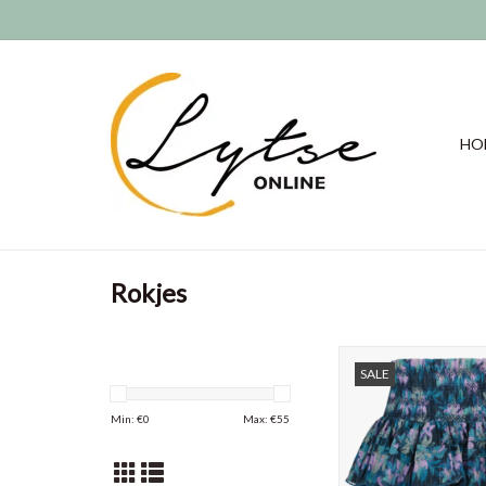
HO
Rokjes
Vingino meisjes rok
SALE
95% katoe
5% lurex
Min: €
0
Max: €
55
TOEVOEGEN AAN WI