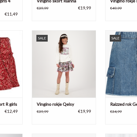
irls 4
Vingino skort Rianna
Vingino rokje 
€19,99
€39,99
€49,99
€11,49
es skort,
Vingino rokje Qelsy, 100% viscose
stoere jean
SALE
SALE
er
zomercollect
TOEVOEGEN AAN WINKELWAGEN
NKELWAGEN
TOEVOEGEN AA
t R girls
Vingino rokje Qelsy
Raizzed rok G
€12,49
€19,99
€39,99
€34,99
ingino
100% katoen Blouse
Deze Dirkje ro