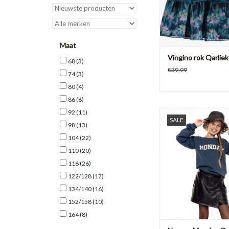
Maat
Vingino rok Qarlie
68
(3)
€39,99
74
(3)
80
(4)
86
(6)
Leuke leather look me
92
(11)
SALE
van No Way Mo
98
(13)
104
(22)
TOEVOEGEN AAN WI
110
(20)
116
(26)
122/128
(17)
134/140
(16)
152/158
(10)
164
(8)