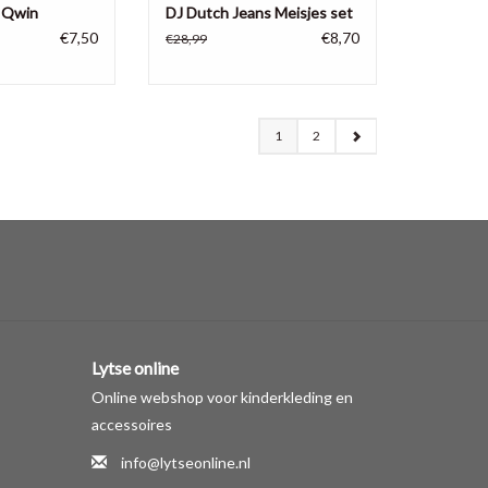
e Qwin
DJ Dutch Jeans Meisjes set
€7,50
€8,70
€28,99
1
2
Lytse online
Online webshop voor kinderkleding en
accessoires
info@lytseonline.nl