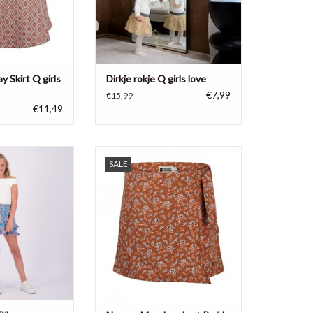
 Skirt Q girls
Dirkje rokje Q girls love
€7,99
€15,99
€11,49
ey, 100% polyester
No Way Monday meisjes skort,
SALE
100% polyester
N WINKELWAGEN
TOEVOEGEN AAN WINKELWAGEN