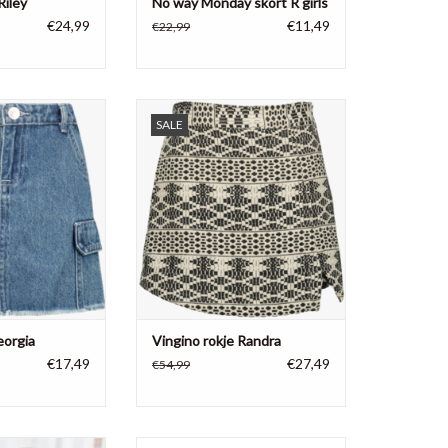
Riley
No way Monday skort R girls
€24,99
€11,49
€22,99
s rok uit de
Rokje Randra van Vingino,
SALE
ie van Raizzed
rokje/broekje
100% katoen
N WINKELWAGEN
TOEVOEGEN AAN WINKELWAGEN
eorgia
Vingino rokje Randra
€17,49
€27,49
€54,99
k in Smokey Pink
Het rokje van Dirkje is gemaakt van