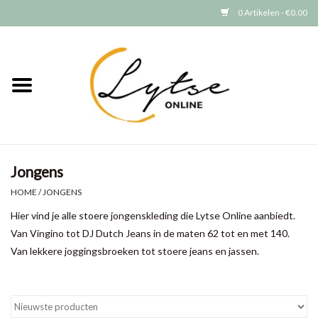
0 Artikelen - €0,00
Home
Baby/Peuter
Jongens
Jongens
Meisjes
HOME
/
JONGENS
Hier vind je alle stoere jongenskleding die Lytse Online aanbiedt.
Merken
Van Vingino tot DJ Dutch Jeans in de maten 62 tot en met 140.
Van lekkere joggingsbroeken tot stoere jeans en jassen.
GRATIS VERZENDEN (vanaf EUR
15)