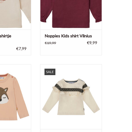
kken.
N WINKELWAGEN
shirtje
Noppies Kids shirt Vilnius
€9,99
€19,99
€7,99
 is gemaakt van
Deze off white longsleeve van
SALE
oen en heeft een
Dirkje heeft een donkere
tie van een hertje
opgestikte band met ingeweven
voorpand.
gouddraadje en is extra versierd
met ruffles.
N WINKELWAGEN
TOEVOEGEN AAN WINKELWAGEN