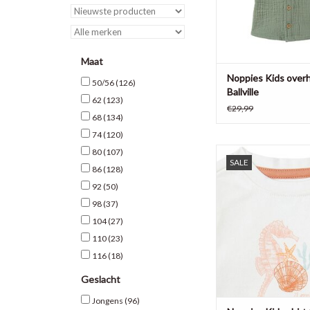
een stuk makkeli
TOEVOEGEN AAN WI
Maat
Noppies Kids ove
50/56
(126)
Ballville
62
(123)
€29,99
68
(134)
74
(120)
Longsleeve shirt Car
80
(107)
SALE
Noppies Baby heeft 
86
(128)
schelpenopdruk op de 
92
(50)
van de leuke looks, is
98
(37)
heerlijk om te drage
kleine: zo zacht en 
104
(27)
110
(23)
TOEVOEGEN AAN WI
116
(18)
Geslacht
Jongens
(96)