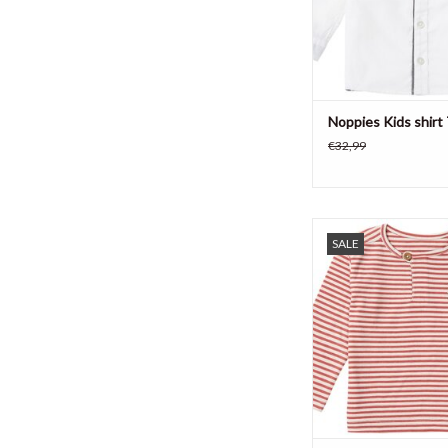
TOEVOEGEN AAN WI
Noppies Kids shirt 
€32,99
Een streepje doet het 
SALE
Longsleeve shirt Tra
Noppies Baby heeft 
streepjes en een speel
de borst. Het schuin
knoopje onder de hals
verkleden en verschon
makkelijker
TOEVOEGEN AAN WI