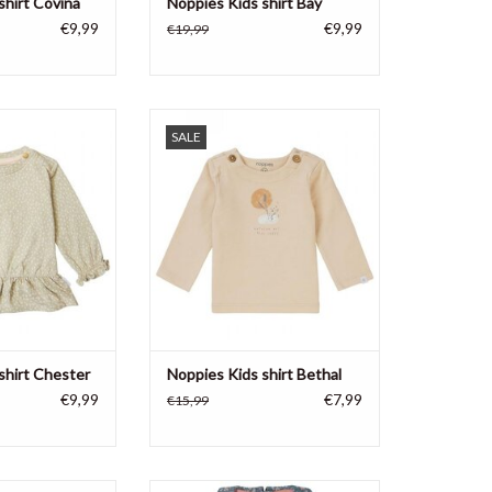
shirt Covina
Noppies Kids shirt Bay
€9,99
€9,99
€19,99
 spikkelshirtje?
Longsleeve shirt Bethal van
SALE
irt Chester van
Noppies Baby heeft een lieve
eeft een allover
opdruk met quote op de borst.
 mouwboorden met
Naast de halslijn zitten knoopjes die
lastische zoom met
het verkleden en verschonen een
elrandje.
stuk makkelijker maken. De stretch
in de stof zorgt voor veel
N WINKELWAGEN
draagcomfort.
TOEVOEGEN AAN WINKELWAGEN
shirt Chester
Noppies Kids shirt Bethal
€9,99
€7,99
€15,99
irt Bethal van
Dit keylook item is een musthave