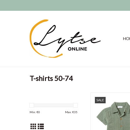
HO
T-shirts 50-74
Blouse Ballville van No
SALE
gemaakt van heerlij
mousseline katoen. He
Min: €
0
Max: €
35
kraagje en een borst
knoopjes van boven n
maken verkleden en 