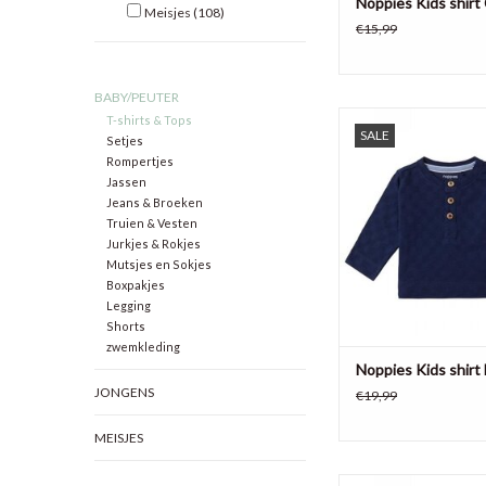
Noppies Kids shirt 
Meisjes
(108)
€15,99
BABY/PEUTER
Shirt Bradley van Nopp
T-shirts & Tops
SALE
gemaakt van een lic
Setjes
stretchstof en voelt l
Rompertjes
Jassen
aan. Een heerlijk shirt
Jeans & Broeken
spartelen en spelen. 
Truien & Vesten
knoopsluiting schuif je
Jurkjes & Rokjes
makkelijk over het h
Mutsjes en Sokjes
jouw baby.
Boxpakjes
TOEVOEGEN AAN WI
Legging
Shorts
zwemkleding
Noppies Kids shirt
JONGENS
€19,99
MEISJES
Longsleeve shirt Ch