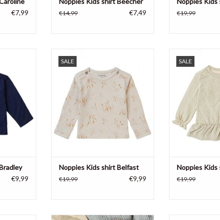
Caroline
Noppies Kids shirt Beecher
Noppies Kids 
€7,99
€7,49
€14,99
€19,99
ies Baby is
Unisex shirt Belfast van Noppies
Hoe lief is dit
SALE
SALE
htgewicht
Baby is gemaakt van zacht
Longsleeve sh
ekker zacht
biologisch katoen en heeft een
Noppies Baby h
je om in te
subtiele natuurprint. De stretch in
spikkelprintje,
Dankzij de
de stof zorgt ervoor dat je baby
ruffels en een e
 het shirtje
vrijuit kan bewegen.
een ruff
oofdje van
TOEVOEGEN AAN WINKELWAGEN
TOEVOEGEN AA
NKELWAGEN
 Bradley
Noppies Kids shirt Belfast
Noppies Kids 
€9,99
€9,99
€19,99
€19,99
arlot van
No pictures please! Longsleeve
Longsleeve sh