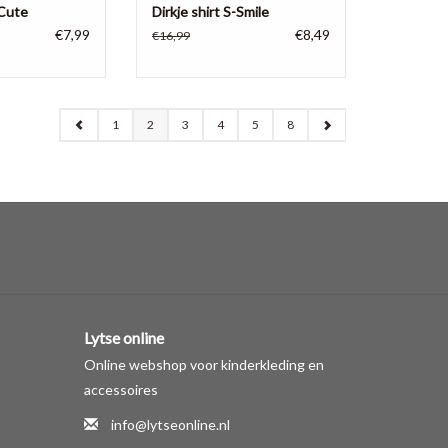
-Cute
Dirkje shirt S-Smile
€7,99
€8,49
€16,99
1
2
3
4
5
8
Lytse online
Online webshop voor kinderkleding en
accessoires
info@lytseonline.nl