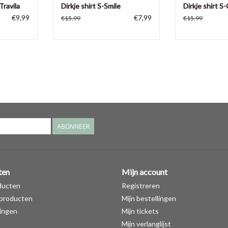
Travila
Dirkje shirt S-Smile
Dirkje shirt S
€9,99
€7,99
€15,99
€15,99
ABONNEER
ten
Mijn account
ducten
Registreren
producten
Mijn bestellingen
ingen
Mijn tickets
Mijn verlanglijst